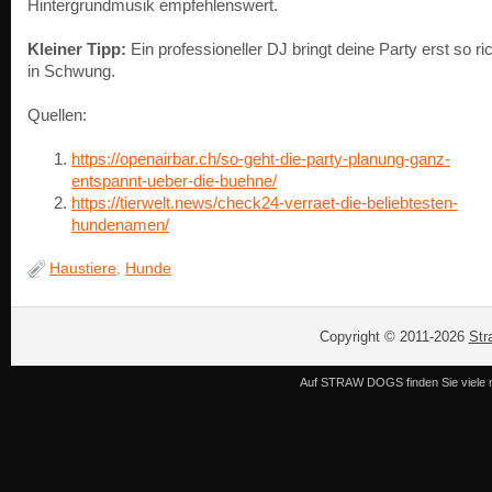
Hintergrundmusik empfehlenswert.
Kleiner Tipp:
Ein professioneller DJ bringt deine Party erst so ric
in Schwung.
Quellen:
https://openairbar.ch/so-geht-die-party-planung-ganz-
entspannt-ueber-die-buehne/
https://tierwelt.news/check24-verraet-die-beliebtesten-
hundenamen/
Haustiere
,
Hunde
Copyright © 2011-2026
Str
Auf STRAW DOGS finden Sie viele n