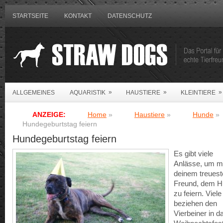
STARTSEITE
KONTAKT
DATENSCHUTZ
»
»
»
ALLGEMEINES
AQUARISTIK
HAUSTIERE
KLEINTIERE
ANZEIGE:
Home
»
Haustiere
»
Hunde
»
Hundegeburtstag feiern
Hundegeburtstag feiern
Es gibt viele
Anlässe, um mi
deinem treuest
Freund, dem H
zu feiern. Viele
beziehen den
Vierbeiner in d