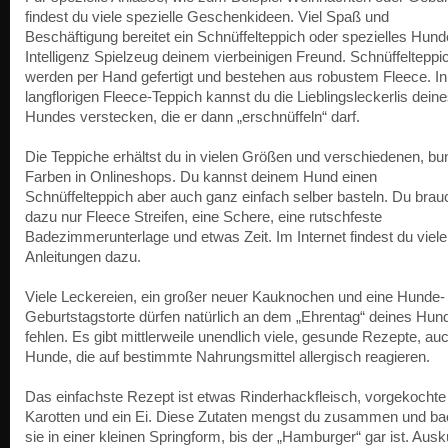
findest du viele spezielle Geschenkideen. Viel Spaß und
Beschäftigung bereitet ein Schnüffelteppich oder spezielles Hund
Intelligenz Spielzeug deinem vierbeinigen Freund. Schnüffelteppi
werden per Hand gefertigt und bestehen aus robustem Fleece. I
langflorigen Fleece-Teppich kannst du die Lieblingsleckerlis dein
Hundes verstecken, die er dann „erschnüffeln“ darf.
Die Teppiche erhältst du in vielen Größen und verschiedenen, bu
Farben in Onlineshops. Du kannst deinem Hund einen
Schnüffelteppich aber auch ganz einfach selber basteln. Du brau
dazu nur Fleece Streifen, eine Schere, eine rutschfeste
Badezimmerunterlage und etwas Zeit. Im Internet findest du viele 
Anleitungen dazu.
Viele Leckereien, ein großer neuer Kauknochen und eine Hunde-
Geburtstagstorte dürfen natürlich an dem „Ehrentag“ deines Hun
fehlen. Es gibt mittlerweile unendlich viele, gesunde Rezepte, auc
Hunde, die auf bestimmte Nahrungsmittel allergisch reagieren.
Das einfachste Rezept ist etwas Rinderhackfleisch, vorgekochte
Karotten und ein Ei. Diese Zutaten mengst du zusammen und ba
sie in einer kleinen Springform, bis der „Hamburger“ gar ist. Aus