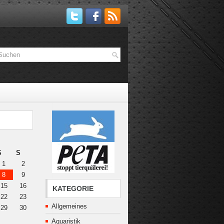
S
S
1
2
8
9
15
16
KATEGORIE
22
23
Allgemeines
29
30
Aquaristik