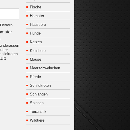
Fische
Hamster
Haustiere
Eisbären
amster
Hunde
e
Katzen
underassen
utter
Kleintiere
childkröten
aub
Mäuse
Meerschweinchen
Pferde
Schildkröten
Schlangen
Spinnen
Terraristik
Wildtiere