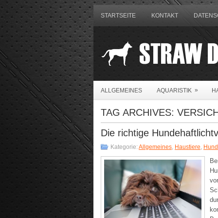
STARTSEITE
KONTAKT
DATENS
»
ALLGEMEINES
AQUARISTIK
H
TAG ARCHIVES:
VERSIC
Die richtige Hundehaftlicht
Kategorie:
Allgemeines
,
Haustiere
,
Hund
Ber
Hu
vo
Sc
du
ko