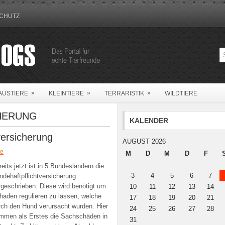
CHUTZ
»
»
»
AUSTIERE
KLEINTIERE
TERRARISTIK
WILDTIERE
HERUNG
KALENDER
versicherung
AUGUST 2026
e
M
D
M
D
F
eits jetzt ist in 5 Bundesländern die
3
4
5
6
7
ndehaftpflichtversicherung
rgeschrieben. Diese wird benötigt um
10
11
12
13
14
haden regulieren zu lassen, welche
17
18
19
20
21
rch den Hund verursacht wurden. Hier
24
25
26
27
28
mmen als Erstes die Sachschäden in
31