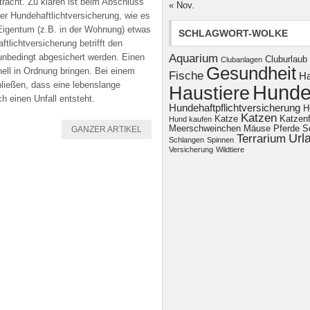
tracht. Zu klären ist beim Abschluss
« Nov.
ner Hundehaftlichtversicherung, wie es
Eigentum (z.B. in der Wohnung) etwas
SCHLAGWORT-WOLKE
tlichtversicherung betrifft den
nbedingt abgesichert werden. Einen
Aquarium
Cluburlaub
Clubanlagen
Gesundheit
ell in Ordnung bringen. Bei einem
Fische
H
ießen, dass eine lebenslange
Hund
Haustiere
h einen Unfall entsteht.
Hundehaftpflichtversicherung
H
Katzen
Katze
Katzenf
Hund kaufen
Meerschweinchen
Mäuse
Pferde
S
GANZER ARTIKEL
Url
Terrarium
Schlangen
Spinnen
Versicherung
Wildtiere