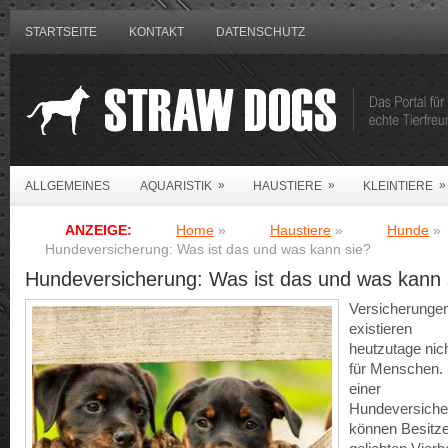
STARTSEITE
KONTAKT
DATENSCHUTZ
»
»
»
ALLGEMEINES
AQUARISTIK
HAUSTIERE
KLEINTIERE
ANZEIGE:
Home
»
Haustiere
»
Hunde
»
Hundeversicherung: Was ist das und was kann sie?
Hundeversicherung: Was ist das und was kann 
Versicherunge
existieren
heutzutage nich
für Menschen. 
einer
Hundeversiche
können Besitze