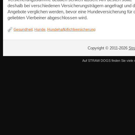
deshalb bei verschiedenen Versicherungsträgern angefragt und 
Angebote verglichen werden, bevor eine Hundeversicherung für 
geliebten Vierbeiner abgeschlossen wird.
Gesundheit
,
Hunde
,
Hundehaftpflichtversicherung
Copyright © 2011-2026
Str
Auf STRAW DOGS finden Sie viele n