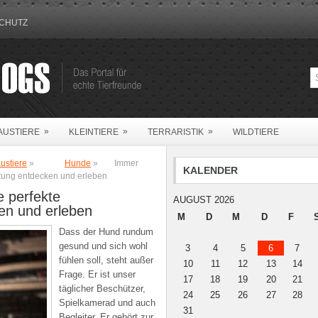
CHUTZ
»
»
»
AUSTIERE
KLEINTIERE
TERRARISTIK
WILDTIERE
ustiere
»
Hunde
»
Immer
KALENDER
ttung entdecken und erleben
e perfekte
AUGUST 2026
en und erleben
M
D
M
D
F
Dass der Hund rundum
gesund und sich wohl
3
4
5
6
7
fühlen soll, steht außer
10
11
12
13
14
Frage. Er ist unser
17
18
19
20
21
täglicher Beschützer,
24
25
26
27
28
Spielkamerad und auch
31
Begleiter. Er gehört zur