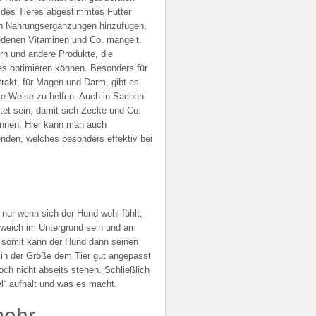
e des Tieres abgestimmtes Futter
h Nahrungsergänzungen hinzufügen,
edenen Vitaminen und Co. mangelt.
rn und andere Produkte, die
es optimieren können. Besonders für
rakt, für Magen und Darm, gibt es
se Weise zu helfen. Auch in Sachen
tet sein, damit sich Zecke und Co.
können. Hier kann man auch
den, welches besonders effektiv bei
nur wenn sich der Hund wohl fühlt,
e weich im Untergrund sein und am
 somit kann der Hund dann seinen
e in der Größe dem Tier gut angepasst
och nicht abseits stehen. Schließlich
el“ aufhält und was es macht.
mehr