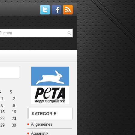
S
S
1
2
8
9
15
16
KATEGORIE
22
23
Allgemeines
29
30
Aquaristik