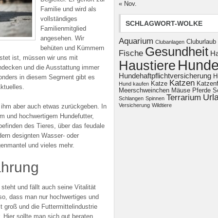
« Nov.
Familie und wird als
vollständiges
SCHLAGWORT-WOLKE
Familienmitglied
angesehen. Wir
Aquarium
Cluburlaub
Clubanlagen
behüten und Kümmern
Gesundheit
Fische
H
tet ist, müssen wir uns mit
Hund
Haustiere
indecken und die Ausstattung immer
Hundehaftpflichtversicherung
H
sonders in diesem Segment gibt es
Katzen
Katze
Katzenf
Hund kaufen
ktuelles.
Meerschweinchen
Mäuse
Pferde
S
Url
Terrarium
Schlangen
Spinnen
Versicherung
Wildtiere
 ihm aber auch etwas zurückgeben. In
em und hochwertigem Hundefutter,
finden des Tieres, über das feudale
dern designten Wasser- oder
genmantel und vieles mehr.
ährung
teht und fällt auch seine Vitalität
lso, dass man nur hochwertiges und
t groß und die Futtermittelindustrie
 Hier sollte man sich gut beraten