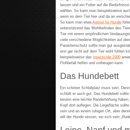
lassen und ein Futter auf die Bedürfniss
wählen. So kann man beispielsweise auc
wenn es dem Tier hier und da an verschi
So kann man etwa
Antinol für Hunde
fütte
unterstützend das Wohlbefinden des Tier
Tier mit einem empfindlichen Verdauungst
viele verschiedene Möglichkeiten auf die
Parasitenschutz sollte man gut ausgestat
erst gar nicht auf dem Tier wohl fühlen 
beispielsweise das
Insecticide 2000
anwen
Flohbefall helfen und vorbeugen kann.
Das Hundebett
Ein schöner Schlafplatz muss sein. Denn 
schläft er auch gut. Das Hundebett sollt
besten eine leichte Randerhöhung haben,
Kopf dort auflegen. Die Liegefläche sollt
sein und an einem ruhigen Ort, aber denn
will der Hunde wissen, wo sich sein „Rud
Leine, Napf und 