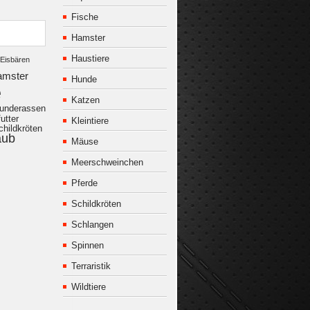
Fische
Hamster
Haustiere
Eisbären
amster
Hunde
e
Katzen
underassen
utter
Kleintiere
childkröten
aub
Mäuse
Meerschweinchen
Pferde
Schildkröten
Schlangen
Spinnen
Terraristik
Wildtiere