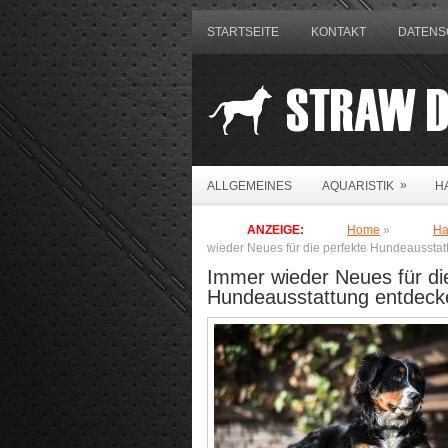
STARTSEITE
KONTAKT
DATENS
»
ALLGEMEINES
AQUARISTIK
H
ANZEIGE:
Home
»
Ha
wieder Neues für die perfekte Hundeaussta
Immer wieder Neues für di
Hundeausstattung entdeck