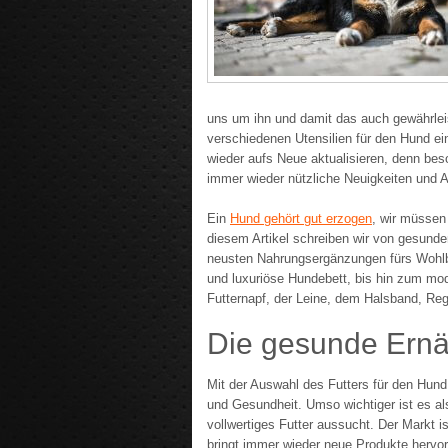
uns um ihn und damit das auch gewährleis
verschiedenen Utensilien für den Hund e
wieder aufs Neue aktualisieren, denn be
immer wieder nützliche Neuigkeiten und A
Ein
Hund gehört gut erzogen
, wir müssen
diesem Artikel schreiben wir von gesund
neusten Nahrungsergänzungen fürs Wohlbe
und luxuriöse Hundebett, bis hin zum mo
Futternapf, der Leine, dem Halsband, Re
Die gesunde Ern
Mit der Auswahl des Futters für den Hund s
und Gesundheit. Umso wichtiger ist es a
vollwertiges Futter aussucht. Der Markt is
bringt immer wieder neue Produkte hervor.