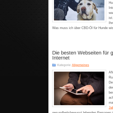
Hu
In
wa
is
Ih
Was muss ich über CBD-Öl für Hunde wi
Die besten Webseiten für 
Internet
Kategorie:
Allgemeines
AN
Ru
De
de
be
ac
ma
Ja
gesundheitsbewusst lebenden Personen in