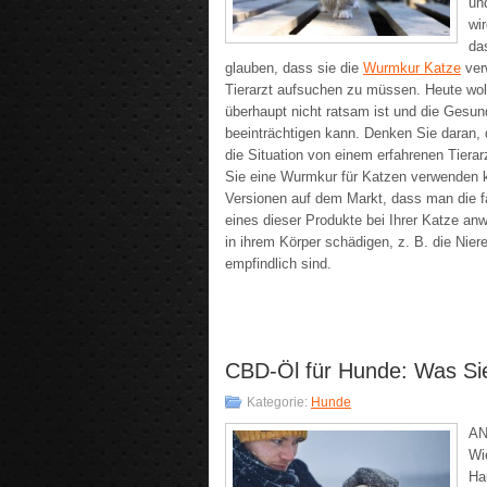
un
wi
da
glauben, dass sie die
Wurmkur Katze
ver
Tierarzt aufsuchen zu müssen. Heute wolle
überhaupt nicht ratsam ist und die Gesund
beeinträchtigen kann. Denken Sie daran, 
die Situation von einem erfahrenen Tiera
Sie eine Wurmkur für Katzen verwenden k
Versionen auf dem Markt, dass man die 
eines dieser Produkte bei Ihrer Katze an
in ihrem Körper schädigen, z. B. die Nier
empfindlich sind.
CBD-Öl für Hunde: Was Si
Kategorie:
Hunde
AN
Wi
Ha