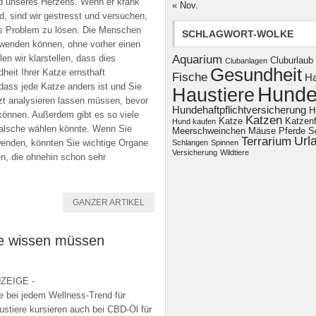
d unseres Herzens. Wenn er krank
« Nov.
rd, sind wir gestresst und versuchen,
s Problem zu lösen. Die Menschen
SCHLAGWORT-WOLKE
wenden können, ohne vorher einen
n wir klarstellen, dass dies
Aquarium
Cluburlaub
Clubanlagen
Gesundheit
heit Ihrer Katze ernsthaft
Fische
H
dass jede Katze anders ist und Sie
Hund
Haustiere
rzt analysieren lassen müssen, bevor
Hundehaftpflichtversicherung
H
önnen. Außerdem gibt es so viele
Katzen
Katze
Katzenf
Hund kaufen
falsche wählen könnte. Wenn Sie
Meerschweinchen
Mäuse
Pferde
S
Url
Terrarium
wenden, könnten Sie wichtige Organe
Schlangen
Spinnen
Versicherung
Wildtiere
en, die ohnehin schon sehr
GANZER ARTIKEL
e wissen müssen
ZEIGE -
e bei jedem Wellness-Trend für
ustiere kursieren auch bei CBD-Öl für