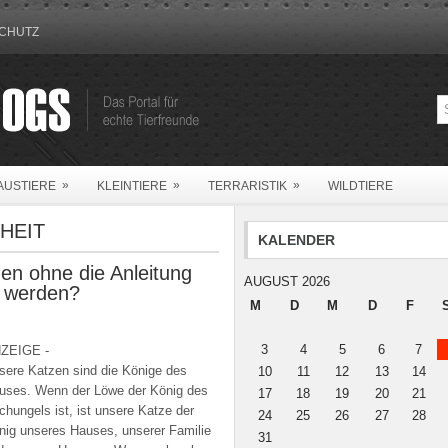
CHUTZ
»
»
»
AUSTIERE
KLEINTIERE
TERRARISTIK
WILDTIERE
HEIT
KALENDER
en ohne die Anleitung
AUGUST 2026
t werden?
M
D
M
D
F
3
4
5
6
7
ZEIGE -
sere Katzen sind die Könige des
10
11
12
13
14
uses. Wenn der Löwe der König des
17
18
19
20
21
chungels ist, ist unsere Katze der
24
25
26
27
28
nig unseres Hauses, unserer Familie
31