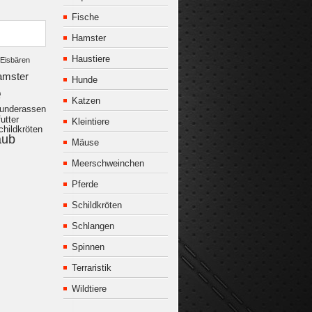
Fische
Hamster
Haustiere
Eisbären
amster
Hunde
e
Katzen
underassen
utter
Kleintiere
childkröten
aub
Mäuse
Meerschweinchen
Pferde
Schildkröten
Schlangen
Spinnen
Terraristik
Wildtiere