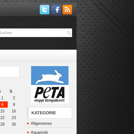
S
S
1
2
8
9
15
16
KATEGORIE
22
23
Allgemeines
29
30
Aquaristik