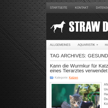
STARTSEITE
KONTAKT
DATENS
»
ALLGEMEINES
AQUARISTIK
H
TAG ARCHIVES:
GESUND
Kann die Wurmkur für Katz
eines Tierarztes verwende
Kategorie:
Katzen
AN
Un
Ha
Ds
Kö