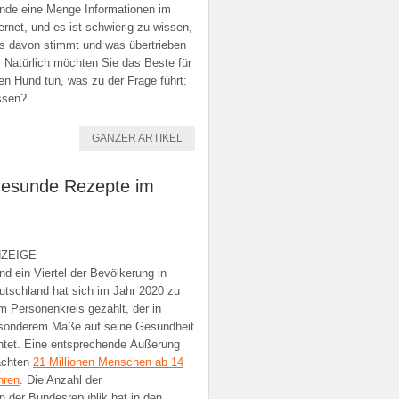
nde eine Menge Informationen im
ternet, und es ist schwierig zu wissen,
s davon stimmt und was übertrieben
t. Natürlich möchten Sie das Beste für
ren Hund tun, was zu der Frage führt:
ssen?
GANZER ARTIKEL
gesunde Rezepte im
ZEIGE -
nd ein Viertel der Bevölkerung in
utschland hat sich im Jahr 2020 zu
m Personenkreis gezählt, der in
sonderem Maße auf seine Gesundheit
htet. Eine entsprechende Äußerung
chten
21 Millionen Menschen ab 14
hren
. Die Anzahl der
 der Bundesrepublik hat in den