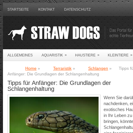
STARTSEITE
KONTAKT
DATENSCHUTZ
»
»
»
ALLGEMEINES
AQUARISTIK
HAUSTIERE
KLEINTIERE
Home
»
Terraristik
»
Schlangen
»
Tipps f
Anfänger: Die Grundlagen der Schlangenhaltung
Tipps für Anfänger: Die Grundlagen der
Schlangenhaltung
Wenn Sie darü
nachdenken, e
exotisches Hau
in Ihr Leben zu
bringen, könnte
Schlangenhalt