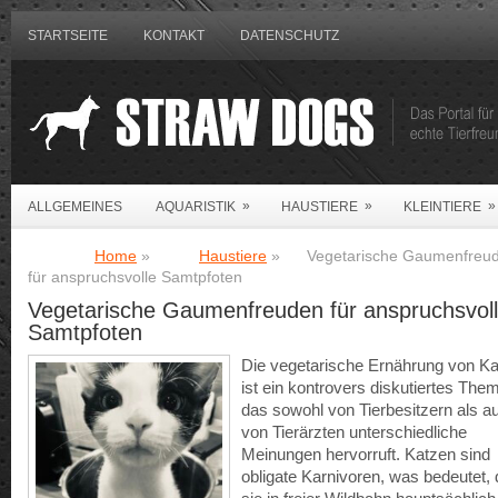
STARTSEITE
KONTAKT
DATENSCHUTZ
»
»
»
ALLGEMEINES
AQUARISTIK
HAUSTIERE
KLEINTIERE
Home
»
Haustiere
»
Vegetarische Gaumenfreu
für anspruchsvolle Samtpfoten
Vegetarische Gaumenfreuden für anspruchsvol
Samtpfoten
Die vegetarische Ernährung von K
ist ein kontrovers diskutiertes The
das sowohl von Tierbesitzern als a
von Tierärzten unterschiedliche
Meinungen hervorruft. Katzen sind
obligate Karnivoren, was bedeutet,