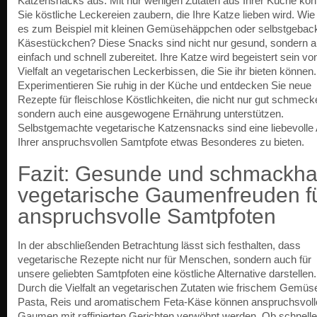
Katzensnacks aus. Mit nur wenigen Zutaten aus Ihrer Küche kö
Sie köstliche Leckereien zaubern, die Ihre Katze lieben wird. Wi
es zum Beispiel mit kleinen Gemüsehäppchen oder selbstgeba
Käsestückchen? Diese Snacks sind nicht nur gesund, sondern 
einfach und schnell zubereitet. Ihre Katze wird begeistert sein vo
Vielfalt an vegetarischen Leckerbissen, die Sie ihr bieten können.
Experimentieren Sie ruhig in der Küche und entdecken Sie neue
Rezepte für fleischlose Köstlichkeiten, die nicht nur gut schmeck
sondern auch eine ausgewogene Ernährung unterstützen.
Selbstgemachte vegetarische Katzensnacks sind eine liebevolle 
Ihrer anspruchsvollen Samtpfote etwas Besonderes zu bieten.
Fazit: Gesunde und schmackha
vegetarische Gaumenfreuden f
anspruchsvolle Samtpfoten
In der abschließenden Betrachtung lässt sich festhalten, dass
vegetarische Rezepte nicht nur für Menschen, sondern auch für
unsere geliebten Samtpfoten eine köstliche Alternative darstellen.
Durch die Vielfalt an vegetarischen Zutaten wie frischem Gemüs
Pasta, Reis und aromatischem Feta-Käse können anspruchsvoll
Gaumen mit raffinierten Gerichten verwöhnt werden. Ob schnelle