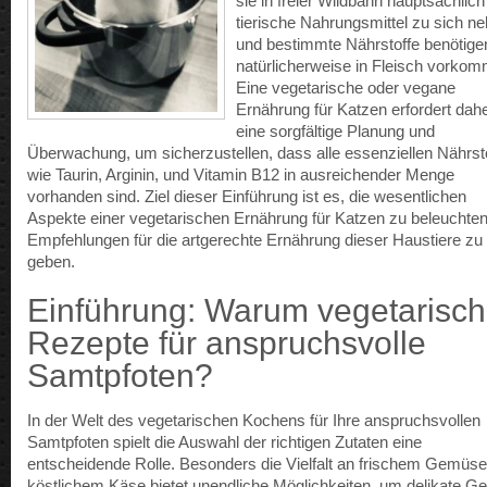
sie in freier Wildbahn hauptsächlich
tierische Nahrungsmittel zu sich 
und bestimmte Nährstoffe benötigen
natürlicherweise in Fleisch vorko
Eine vegetarische oder vegane
Ernährung für Katzen erfordert dah
eine sorgfältige Planung und
Überwachung, um sicherzustellen, dass alle essenziellen Nährst
wie Taurin, Arginin, und Vitamin B12 in ausreichender Menge
vorhanden sind. Ziel dieser Einführung ist es, die wesentlichen
Aspekte einer vegetarischen Ernährung für Katzen zu beleuchte
Empfehlungen für die artgerechte Ernährung dieser Haustiere zu
geben.
Einführung: Warum vegetarisc
Rezepte für anspruchsvolle
Samtpfoten?
In der Welt des vegetarischen Kochens für Ihre anspruchsvollen
Samtpfoten spielt die Auswahl der richtigen Zutaten eine
entscheidende Rolle. Besonders die Vielfalt an frischem Gemüs
köstlichem Käse bietet unendliche Möglichkeiten, um delikate Ge