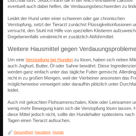
Durchfall führt. Jedoch kann die in der Milch enthaltene Laktose
eventuell auch dabei helfen, die Verdauungsbeschwerden zu lind
Leidet der Hund unter einer schweren oder gar chronischen
Verstopfung, setzt der Tierarzt zunächst Flüssigkeitsinfusionen u
versucht, den Stuhl mit Hilfe von speziellen Klistieren aufzuweich
Gegebenenfalls verabreicht er zusätzlich Abführmittel.
Weitere Hausmittel gegen Verdauungsproblem
Um eine
Verstopfung bei Hunden
zu lösen, haben sich neben Mil
auch Joghurt, Butter, Öl oder Sahne bewährt. Diese Ingredienzie
werden ganz einfach unter das tägliche Futter gemischt. Allerdin
nicht in zu großen Mengen, weil der Vierbeiner ansonsten das F
möglicherweise verweigert oder daraufhin plötzlich unter Durchfal
leidet.
Auch mit gekochten Flohsamenschalen, Kleie oder Leinsamen un
wenig mehr Bewegung kann sich die Verstopfung lösen lassen. H
diese Mittel jedoch nicht, sollte der Hundehalter spätestens nach
Tagen einen Tierarzt aufsuchen.
Gesundheit
,
Haustiere
,
Hunde