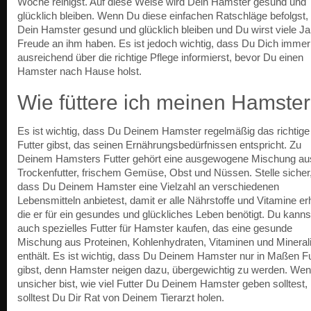
Woche reinigst. Auf diese Weise wird Dein Hamster gesund und
glücklich bleiben. Wenn Du diese einfachen Ratschläge befolgst,
Dein Hamster gesund und glücklich bleiben und Du wirst viele Ja
Freude an ihm haben. Es ist jedoch wichtig, dass Du Dich immer
ausreichend über die richtige Pflege informierst, bevor Du einen
Hamster nach Hause holst.
Wie füttere ich meinen Hamste
Es ist wichtig, dass Du Deinem Hamster regelmäßig das richtige
Futter gibst, das seinen Ernährungsbedürfnissen entspricht. Zu
Deinem Hamsters Futter gehört eine ausgewogene Mischung au
Trockenfutter, frischem Gemüse, Obst und Nüssen. Stelle sicher
dass Du Deinem Hamster eine Vielzahl an verschiedenen
Lebensmitteln anbietest, damit er alle Nährstoffe und Vitamine erh
die er für ein gesundes und glückliches Leben benötigt. Du kanns
auch spezielles Futter für Hamster kaufen, das eine gesunde
Mischung aus Proteinen, Kohlenhydraten, Vitaminen und Mineral
enthält. Es ist wichtig, dass Du Deinem Hamster nur in Maßen Fu
gibst, denn Hamster neigen dazu, übergewichtig zu werden. We
unsicher bist, wie viel Futter Du Deinem Hamster geben solltest,
solltest Du Dir Rat von Deinem Tierarzt holen.