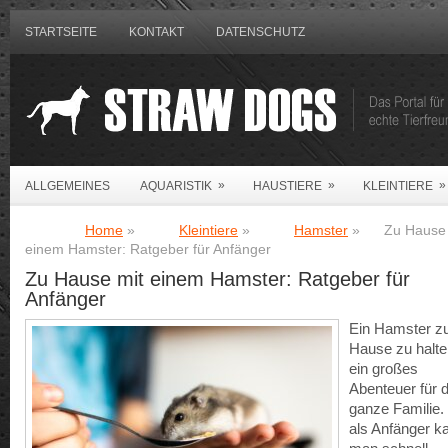
STARTSEITE
KONTAKT
DATENSCHUTZ
»
»
»
ALLGEMEINES
AQUARISTIK
HAUSTIERE
KLEINTIERE
Home
»
Kleintiere
»
Hamster
»
Zu Hause 
einem Hamster: Ratgeber für Anfänger
Zu Hause mit einem Hamster: Ratgeber für
Anfänger
Ein Hamster z
Hause zu halten
ein großes
Abenteuer für d
ganze Familie.
als Anfänger k