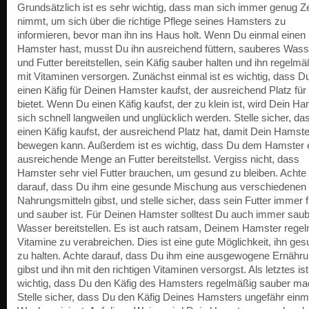
Grundsätzlich ist es sehr wichtig, dass man sich immer genug Ze
nimmt, um sich über die richtige Pflege seines Hamsters zu
informieren, bevor man ihn ins Haus holt. Wenn Du einmal einen
Hamster hast, musst Du ihn ausreichend füttern, sauberes Wass
und Futter bereitstellen, sein Käfig sauber halten und ihn regelmä
mit Vitaminen versorgen. Zunächst einmal ist es wichtig, dass D
einen Käfig für Deinen Hamster kaufst, der ausreichend Platz für 
bietet. Wenn Du einen Käfig kaufst, der zu klein ist, wird Dein H
sich schnell langweilen und unglücklich werden. Stelle sicher, d
einen Käfig kaufst, der ausreichend Platz hat, damit Dein Hamste
bewegen kann. Außerdem ist es wichtig, dass Du dem Hamster 
ausreichende Menge an Futter bereitstellst. Vergiss nicht, dass
Hamster sehr viel Futter brauchen, um gesund zu bleiben. Achte
darauf, dass Du ihm eine gesunde Mischung aus verschiedenen
Nahrungsmitteln gibst, und stelle sicher, dass sein Futter immer f
und sauber ist. Für Deinen Hamster solltest Du auch immer sau
Wasser bereitstellen. Es ist auch ratsam, Deinem Hamster rege
Vitamine zu verabreichen. Dies ist eine gute Möglichkeit, ihn ge
zu halten. Achte darauf, dass Du ihm eine ausgewogene Ernähr
gibst und ihn mit den richtigen Vitaminen versorgst. Als letztes is
wichtig, dass Du den Käfig des Hamsters regelmäßig sauber ma
Stelle sicher, dass Du den Käfig Deines Hamsters ungefähr einm