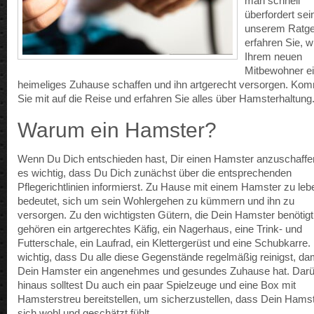
man schnell
überfordert sein
unserem Ratg
erfahren Sie, w
Ihrem neuen
Mitbewohner e
heimeliges Zuhause schaffen und ihn artgerecht versorgen. Ko
Sie mit auf die Reise und erfahren Sie alles über Hamsterhaltung
Warum ein Hamster?
Wenn Du Dich entschieden hast, Dir einen Hamster anzuschaffen
es wichtig, dass Du Dich zunächst über die entsprechenden
Pflegerichtlinien informierst. Zu Hause mit einem Hamster zu leb
bedeutet, sich um sein Wohlergehen zu kümmern und ihn zu
versorgen. Zu den wichtigsten Gütern, die Dein Hamster benötigt
gehören ein artgerechtes Käfig, ein Nagerhaus, eine Trink- und
Futterschale, ein Laufrad, ein Klettergerüst und eine Schubkarre. 
wichtig, dass Du alle diese Gegenstände regelmäßig reinigst, da
Dein Hamster ein angenehmes und gesundes Zuhause hat. Dar
hinaus solltest Du auch ein paar Spielzeuge und eine Box mit
Hamsterstreu bereitstellen, um sicherzustellen, dass Dein Hams
sich wohl und geschätzt fühlt.